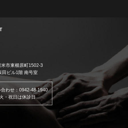
T
米市東櫛原町1502-3
坂田ビル1階 南号室
い合わせ：
0942-48-1940
火・祝日は休診日