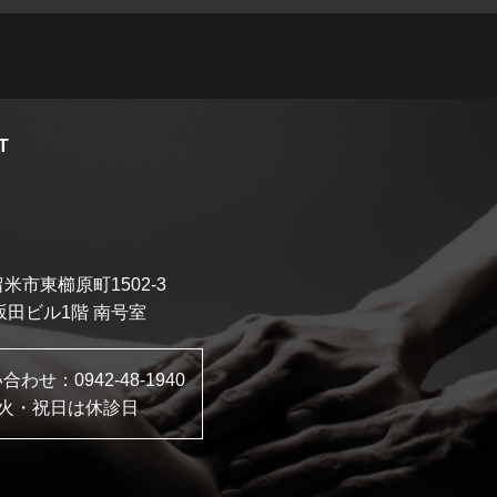
T
米市東櫛原町1502-3
坂田ビル1階 南号室
い合わせ：
0942-48-1940
火・祝日は休診日