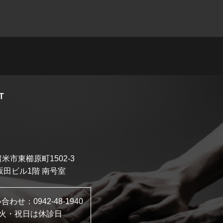
T
米市東櫛原町1502-3
坂田ビル1階 南号室
い合わせ：
0942-48-1940
火・祝日は休診日