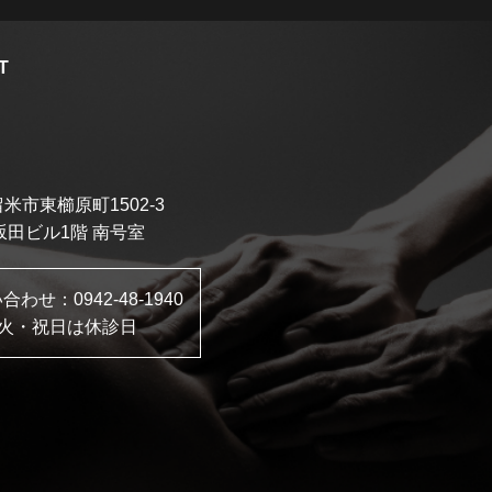
T
米市東櫛原町1502-3
坂田ビル1階 南号室
い合わせ：
0942-48-1940
火・祝日は休診日